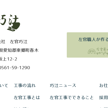
左官職人が作
会社 左官巧汢
県愛知郡東郷町春木
坂上12-2
561-59-1290
いて
工事の流れ
巧汢ニュース
お
左官工事とは
左官工事でできること
採