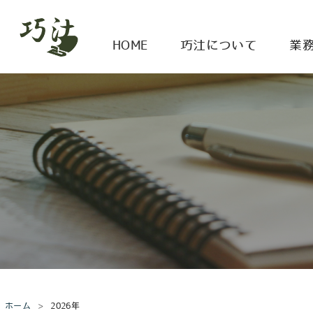
HOME
巧汢について
業
ホーム
2026年