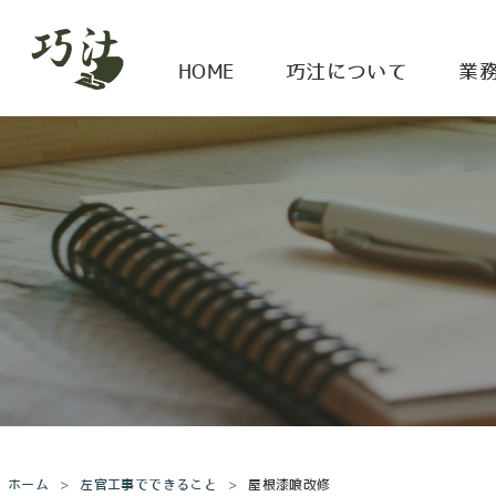
HOME
巧汢について
業
ホーム
左官工事でできること
屋根漆喰改修